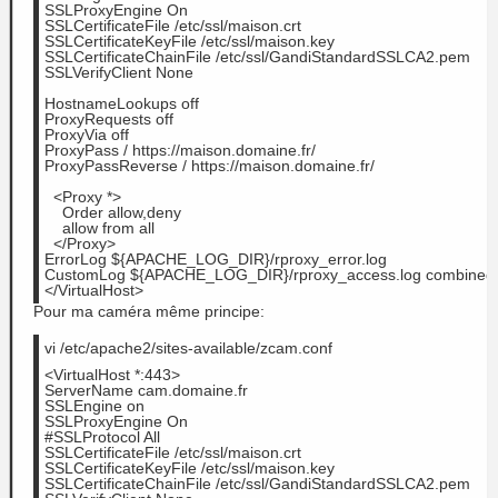
SSLProxyEngine On
SSLCertificateFile /etc/ssl/maison.crt
SSLCertificateKeyFile /etc/ssl/maison.key
SSLCertificateChainFile /etc/ssl/GandiStandardSSLCA2.pem
SSLVerifyClient None
HostnameLookups off
ProxyRequests off
ProxyVia off
ProxyPass / https://maison.domaine.fr/
ProxyPassReverse / https://maison.domaine.fr/
  <
Proxy
 *>
    Order allow,deny
    allow from all
  </
Proxy
>
ErrorLog ${APACHE_LOG_DIR}/rproxy_error.log
CustomLog ${APACHE_LOG_DIR}/rproxy_access.log combined
</VirtualHost>
Pour ma caméra même principe:
vi /etc/apache2/sites-available/zcam.conf
<VirtualHost *:443>
ServerName cam.domaine.fr
SSLEngine on
SSLProxyEngine On
#SSLProtocol All
SSLCertificateFile /etc/ssl/maison.crt
SSLCertificateKeyFile /etc/ssl/maison.key
SSLCertificateChainFile /etc/ssl/GandiStandardSSLCA2.pem