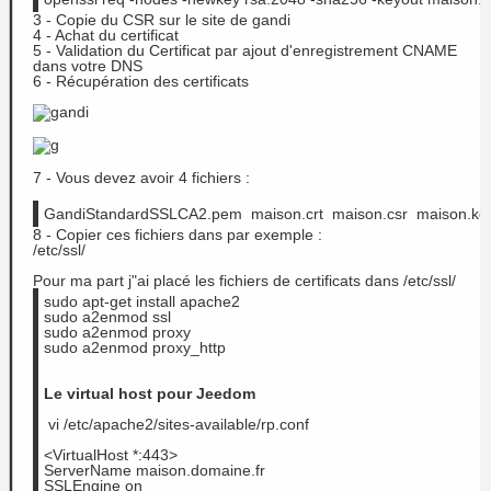
3 - Copie du CSR sur le site de
gandi
4 - Achat du certificat
5 - Validation du Certificat par ajout d'enregistrement CNAME
dans votre DNS
6 - Récupération des certificats
7 - Vous devez avoir 4 fichiers :
GandiStandardSSLCA2.pem  maison.crt  maison.csr  maison.ke
8 - Copier ces fichiers dans par exemple :
/etc/ssl/
Pour ma part j"ai placé les fichiers de certificats dans /etc/ssl/
sudo apt-get install apache2
sudo a2enmod ssl
sudo a2enmod 
proxy
sudo a2enmod proxy_http
Le virtual host pour Jeedom
 vi /etc/apache2/sites-available/rp.conf
<VirtualHost *:443>
ServerName maison.domaine.fr
SSLEngine on