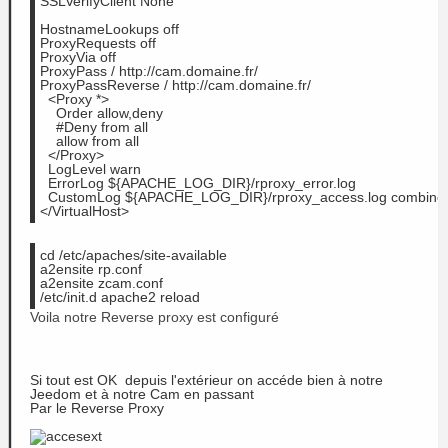
SSLVerifyClient None
HostnameLookups off
ProxyRequests off
ProxyVia off
ProxyPass / http://cam.domaine.fr/
ProxyPassReverse / http://cam.domaine.fr/
  <
Proxy
 *>
    Order allow,deny
    #Deny from all
    allow from all
  </
Proxy
>
  LogLevel warn
  ErrorLog ${APACHE_LOG_DIR}/rproxy_error.log
  CustomLog ${APACHE_LOG_DIR}/rproxy_access.log combine
</VirtualHost>
cd /etc/apaches/site-available
a2ensite rp.conf
a2ensite zcam.conf
/etc/init.d apache2 reload
Voila notre Reverse proxy est configuré
Si tout est OK depuis l'extérieur on accéde bien à notre
Jeedom et à notre Cam en passant
Par le Reverse Proxy