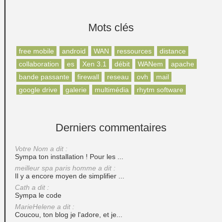
Mots clés
free mobile
android
WAN
ressources
distance
collaboration
es
Xen 3.1
débit
WANem
apache
bande passante
firewall
reseau
ovh
mail
google drive
galerie
multimédia
rhytm software
Derniers commentaires
Votre Nom a dit :
Sympa ton installation ! Pour les ...
meilleur spa paris homme a dit :
Il y a encore moyen de simplifier ...
Cath a dit :
Sympa le code
MarieHelene a dit :
Coucou, ton blog je l'adore, et je...