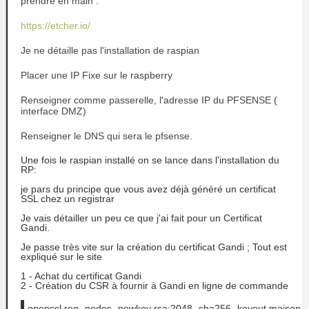
prendre en main :
https://etcher.io/
Je ne détaille pas l'installation de raspian
Placer une IP Fixe sur le raspberry
Renseigner comme passerelle, l'adresse IP du PFSENSE (
interface DMZ)
Renseigner le DNS qui sera le pfsense.
Une fois le raspian installé on se lance dans l'installation du
RP:
je pars du principe que vous avez déjà généré un certificat
SSL chez un registrar
Je vais détailler un peu ce que j'ai fait pour un Certificat
Gandi
.
Je passe très vite sur la création du certificat
Gandi
; Tout est
expliqué sur le site
1 - Achat du certificat
Gandi
2 - Création du CSR à fournir à
Gandi
en ligne de commande
openssl req -nodes -newkey rsa:2048 -sha256 -keyout maison.k