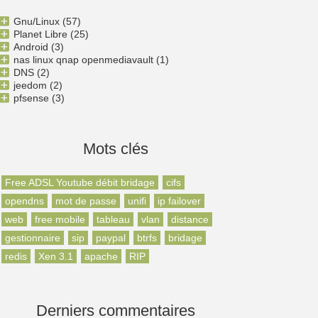
Gnu/Linux
(57)
Planet Libre
(25)
Android
(3)
nas linux qnap openmediavault
(1)
DNS
(2)
jeedom
(2)
pfsense
(3)
Mots clés
Free ADSL Youtube débit bridage
cifs
opendns
mot de passe
unifi
ip failover
web
free mobile
tableau
vlan
distance
gestionnaire
sip
paypal
btrfs
bridage
redis
Xen 3.1
apache
RIP
Derniers commentaires