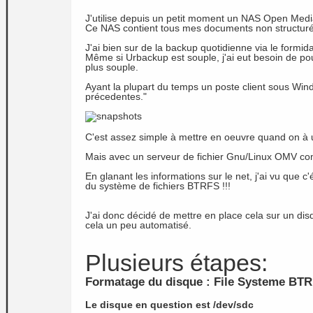
J'utilise depuis un petit moment un NAS Open Media
Ce NAS contient tous mes documents non structuré
J'ai bien sur de la backup quotidienne via le formid
Même si Urbackup est souple, j'ai eut besoin de pou
plus souple.
Ayant la plupart du temps un poste client sous Windo
précedentes."
C'est assez simple à mettre en oeuvre quand on à 
Mais avec un serveur de fichier Gnu/Linux OMV co
En glanant les informations sur le net, j'ai vu que c'é
du système de fichiers BTRFS !!!
J'ai donc décidé de mettre en place cela sur un d
cela un peu automatisé.
Plusieurs étapes:
Formatage du disque : File Systeme BTR
Le disque en question est /dev/sdc