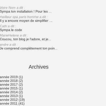
Votre Nom a dit :
Sympa ton installation ! Pour les ...
meilleur spa paris homme a dit :
Il y a encore moyen de simplifier ...
Cath a dit :
Sympa le code
MarieHelene a dit :
Coucou, ton blog je l'adore, et je...
andre a dit :
Je comprend complétement ton poin...
Archives
année 2019
(1)
année 2018
(2)
année 2017
(2)
année 2015
(1)
année 2014
(2)
année 2013
(1)
année 2012
(19)
année 2011
(41)