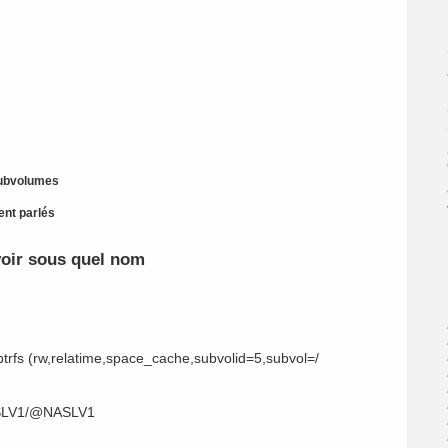
 subvolumes
ent parlés
oir sous quel nom
btrfs (rw,relatime,space_cache,subvolid=5,subvol=/
SLV1/
@NASLV1