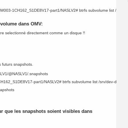
DM003-1CH162_S1DE8V17-part1/NASLV2# btrfs subvolume list /srv/dev
ubvolume dans OMV:
e selectionné directement comme un disque !!
 futurs snapshots.
SLV1/
@NASLV1/.snapshots
H162_S1DE8V17-part1/NASLV2# btrfs subvolume list /srv/dev-disk-by
napshots
r que les snapshots soient visibles dans