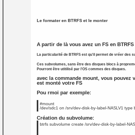
Le formater en BTRFS et le monter
A partir de là vous avez un FS en BTRFS
La particularité de BTRFS est qu'il permet de vréer des
Ces subvolumes, sans être des disques blocs à proprem
Pourront être utitilisé par l'OS commes des disques.
avec la commande mount, vous pouvez v
est monté votre FS
Pou rmoi par exemple:
#mount
/dev/sdc1 on /srv/dev-disk-by-label-NASLV1 type 
Création du subvolume:
btrfs subvolume create 
/srv/dev-disk-by-label-NA