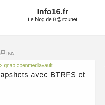
Info16.fr
Le blog de B@rtounet
nas
ux qnap openmediavault
napshots avec BTRFS et