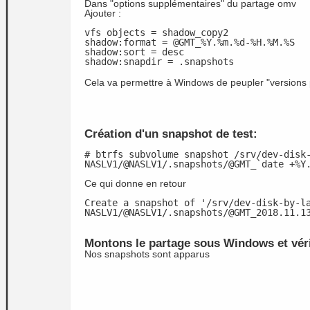
Dans "options supplémentaires" du partage omv
Ajouter :
vfs objects = shadow_copy2
shadow:format = @GMT_%Y.%m.%d-%H.%M.%S
shadow:sort = desc
shadow:snapdir = .snapshots
Cela va permettre à Windows de peupler "versions
Création d'un snapshot de test:
# btrfs subvolume snapshot /srv/dev-disk
NASLV1/@NASLV1/.snapshots/@GMT_`date +%Y
Ce qui donne en retour
Create a snapshot of '/srv/dev-disk-by-l
NASLV1/@NASLV1/.snapshots/@GMT_2018.11.1
Montons le partage sous Windows et véri
Nos snapshots sont apparus