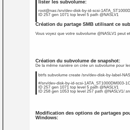
lister les subvolume:
root@nas:/srv/dev-disk-by-id-scsi-1ATA_ST1000
ID 257 gen 1071 top level 5 path @NASLV1
Création du partage SMB utilisant ce s
Vous voyez que votre subvolume @NASLV1 peut etr
Création du subvolume de snapshot:
De la même nanière on crée un subvolume pour les
btrfs subvolume create 
/srv/dev-disk-by-label-NA
#/srv/dev-disk-by-id-scsi-1ATA_ST1000DM003-1C
ID 257 gen 1071 top level 5 path @NASLV1
ID 258 gen 1053 top level 257 path @NASLV1/.s
Modification des options de partages pou
Windows: