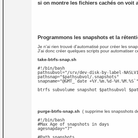
si on montre les fichiers cachés on voit 
Programmons les snapshots et la rétent
Je n'ai rien trouvé d'automatisé pour créer les snap
J'ai donc créer quelques scripts pour automatiser c
take-btrfs-snap.sh
#!/bin/bash
pathsubvol="/srv/dev-disk-by-label-NASLV
pathsnap="$pathsubvol/.snapshots"
snapname="@GMT_`date +%Y.%m.%d-%H.%M.%S`
btrfs subvolume snapshot $pathsubvol $pa
purge-btrfs-snap.sh
( supprime les snapsshots de
#!/bin/bash
#Max Age of snapshots in days
agesnapday="7"
#Path snapshots