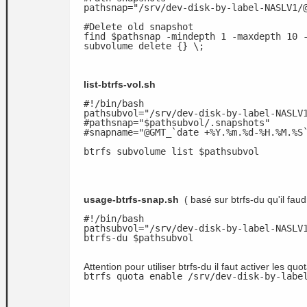
pathsnap="/srv/dev-disk-by-label-NASLV1/
#Delete old snapshot
find $pathsnap -mindepth 1 -maxdepth 10 
subvolume delete {} \;
list-btrfs-vol.sh
#!/bin/bash
pathsubvol="/srv/dev-disk-by-label-NASLV
#pathsnap="$pathsubvol/.snapshots"
#snapname="@GMT_`date +%Y.%m.%d-%H.%M.%S
btrfs subvolume list $pathsubvol
usage-btrfs-snap.sh
( basé sur btrfs-du qu'il faudr
#!/bin/bash
pathsubvol="/srv/dev-disk-by-label-NASLV
btrfs-du $pathsubvol
Attention pour utiliser btrfs-du il faut activer les q
btrfs quota enable /srv/dev-disk-by-labe