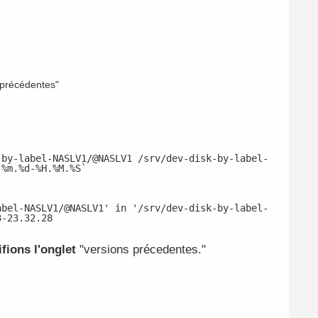
 précédentes"
-by-label-NASLV1/@NASLV1 /srv/dev-disk-by-label-
.%m.%d-%H.%M.%S`
abel-NASLV1/@NASLV1' in '/srv/dev-disk-by-label-
3-23.32.28
fions l'onglet
"versions précedentes."