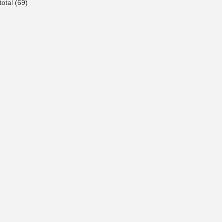
total
(69)
-disk-by-label-NASLV1/
-label-NASLV1/