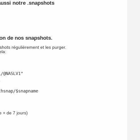
aussi notre .snapshots
ion de nos snapshots.
shots régulièrement et les purger.
ela:
1/@NASLV1"
"
thsnap/$snapname
 + de 7 jours)