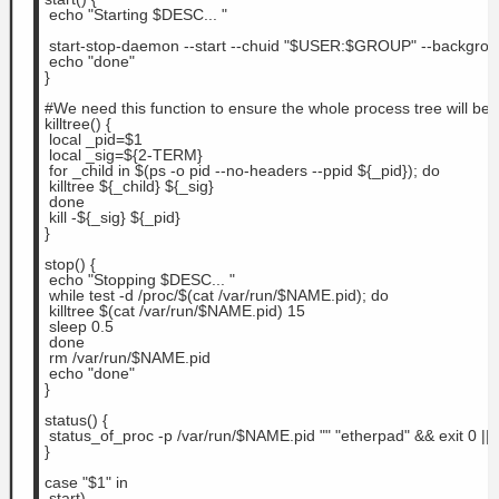
 echo "Starting $DESC... "
 start-stop-daemon --start --chuid "$USER:$GROUP" --backgroun
 echo "done"
}
#We need this function to ensure the whole process tree will be k
killtree() {
 local _pid=$1
 local _sig=${2-TERM}
 for _child in $(ps -o pid --no-headers --ppid ${_pid}); do
 killtree ${_child} ${_sig}
 done
 kill -${_sig} ${_pid}
}
stop() {
 echo "Stopping $DESC... "
 while test -d /proc/$(cat /var/run/$NAME.pid); do
 killtree $(cat /var/run/$NAME.pid) 15
 sleep 0.5
 done
 rm /var/run/$NAME.pid
 echo "done"
}
status() {
 status_of_proc -p /var/run/$NAME.pid "" "etherpad" && exit 0 || 
}
case "$1" in
 start)