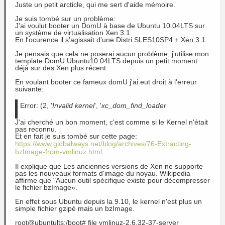
Juste un petit arcticle, qui me sert d'aide mémoire.
Je suis tombé sur un problème:
J'ai voulut booter un DomU à base de Ubuntu 10.04LTS sur
un système de virtualisation Xen 3.1
En l'ocurence il s'agissait d'une Distri SLES10SP4 + Xen 3.1
Je pensais que cela ne poserai aucun problème, j'utilise mon
template DomU Ubuntu10.04LTS depuis un petit moment
déjà sur des Xen plus récent.
En voulant booter ce fameux domU j'ai eut droit à l'erreur
suivante:
Error: (2, '
Invalid kernel
', '
xc_dom_find_loader
J'ai cherché un bon moment, c'est comme si le Kernel n'était
pas reconnu.
Et en fait je suis tombé sur cette page:
https://www.globalways.net/blog/archives/76-Extracting-
bzImage-from-vmlinuz.html
Il explique que
Les anciennes versions
de Xen
ne
supporte
pas les
nouveaux
formats d'image
du noyau.
Wikipedia
affirme que
"
Aucun outil
spécifique existe
pour décompresser
le fichier
bzImage
».
En effet sous Ubuntu depuis la 9.10, le kernel n'est plus un
simple fichier gzipé mais un bzImage.
root@ubuntults:/boot# file vmlinuz-2.6.32-37-server