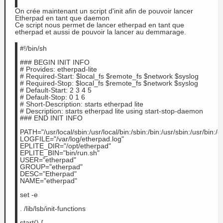
On crée maintenant un script d'init afin de pouvoir lancer
Etherpad en tant que daemon
Ce script nous permet de lancer etherpad en tant que
etherpad et aussi de pouvoir la lancer au demmarage.
#!/bin/sh
### BEGIN INIT INFO
# Provides: etherpad-lite
# Required-Start: $local_fs $remote_fs $network $syslog
# Required-Stop: $local_fs $remote_fs $network $syslog
# Default-Start: 2 3 4 5
# Default-Stop: 0 1 6
# Short-Description: starts etherpad lite
# Description: starts etherpad lite using start-stop-daemon
### END INIT INFO
PATH="/usr/local/sbin:/usr/local/bin:/sbin:/bin:/usr/sbin:/usr/bin:/
LOGFILE="/var/log/etherpad.log"
EPLITE_DIR="/opt/etherpad"
EPLITE_BIN="bin/run.sh"
USER="etherpad"
GROUP="etherpad"
DESC="Etherpad"
NAME="etherpad"
set -e
. /lib/lsb/init-functions
start() {