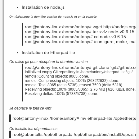
Installation de node.js
On télécharge la dernière version de node.js et on la compile
root@antony-linux:/home/antony# wget http://nodejs.org/di
root@antony-linux:/home/antony# tar xvfz node-v0.6.15.ta
root@antony-linux:/home/antony/# cd node-v0.6.15
root@antony-linux:/home/antony/#./configure; make; make 
Installation de Etherpad lite
On utilse git pour récupérer la dernière version.
root@antony-linux:/home/antony# git clone 'git://github.com
Initialized empty Git repository in /home/antony/etherpad-lite/.git/
remote: Counting objects: 8065, done.
remote: Compressing objects: 100% (2632/2632), done.
remote: Total 8065 (delta 5738), reused 7590 (delta 5318)
Receiving objects: 100% (8065/8065), 2.76 MiB | 626 KiB/s, done.
Resolving deltas: 100% (5738/5738), done.
Je déplace le tout ce /opt
root@antony-linux:/home/antony# mv etherpad-lite /opt/etherpa
On installe les dépendances
root@ubuntults:/opt/etherpad# /opt/etherpad/bin/installDeps.sh