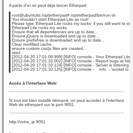
A partir d'ici on peut déjà lancer Etherpad.
root@ubuntults:/opt/etherpad# /opt/etherpad/bin/run.sh 
You shouldn't start Etherpad-Lite as root!
Please type 'Etherpad Lite rocks my socks' if you still want to start
Etherpad Lite rocks my socks
Ensure that all dependencies are up to date...
Ensure jQuery is downloaded and up to date...
Ensure prefixfree is downloaded and up to date...
Clear minfified cache...
ensure custom css/js files are created...
start...
[2012-04-20 17:01:09.999] [INFO] console - Your Etherpad Lite g
[2012-04-20 17:01:10.002] [INFO] console - Report bugs at https:
[2012-04-20 17:01:10.124] [INFO] console - Server is listening a
[2012-04-20 17:01:10.125] [INFO] console -    info  - 'socket.io st
Accès à l'interface Web:
Si tout est bien installé démarré, on peut acceder à l'interface
Web de etherpard sur le port 9001
http://votre_ip:9001