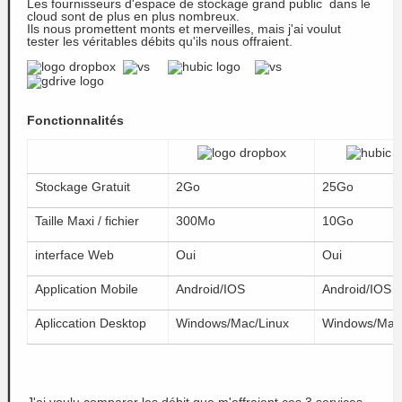
Les fournisseurs d'espace de stockage grand public dans le
cloud sont de plus en plus nombreux.
Ils nous promettent monts et merveilles, mais j'ai voulut
tester les véritables débits qu'ils nous offraient.
Fonctionnalités
Stockage Gratuit
2Go
25Go
Taille Maxi / fichier
300Mo
10Go
interface Web
Oui
Oui
Application Mobile
Android/IOS
Android/IOS
Apliccation Desktop
Windows/Mac/Linux
Windows/Mac/