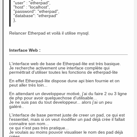
 "user" : "etherpad",
 "host" : "localhost",
 "password": "etherpad",
 "database": "etherpad"
 },
Relancer Etherpad et voilà il utilise mysql.
Interface Web
:
L'interface web de base de Etherpad-lite est très basique.
Je recherche activement une interface complète qui
perméttrait d'utiliser toutes les fonctions de etherpad-lite
En effet Etherpad-lite dispose dune api bien fournie et on
peut aller très loin...
En attendant un developpeur motivé, j'ai du faire 2 ou 3 ligne
de php pour avoir quelquechose d'utilisable...
Je ne suis pas du tout developpeur... alors j'ai un peu
galéré..
L'interface de base permet juste de creer un pad, ce qui est
l'essentiel, mais si on veut modifier un pad déjà crée il fallait
connaitre son nom...
ce qui n'est pas très pratique...
Je voulais au moins pouvoir visualiser le nom des pad déjà
crées.