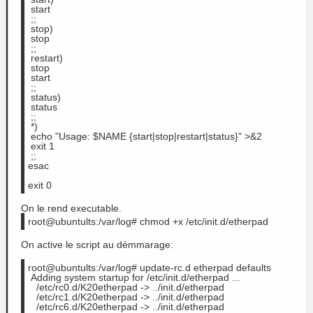
 start
 ;;
 stop)
 stop
 ;;
 restart)
 stop
 start
 ;;
 status)
 status
 ;;
 *)
 echo "Usage: $NAME {start|stop|restart|status}" >&2
 exit 1
 ;;
esac
exit 0
On le rend executable.
root@ubuntults:/var/log# chmod +x /etc/init.d/etherpad
On active le script au démmarage:
root@ubuntults:/var/log# update-rc.d etherpad defaults
 Adding system startup for /etc/init.d/etherpad ...
   /etc/rc0.d/K20etherpad -> ../init.d/etherpad
   /etc/rc1.d/K20etherpad -> ../init.d/etherpad
   /etc/rc6.d/K20etherpad -> ../init.d/etherpad