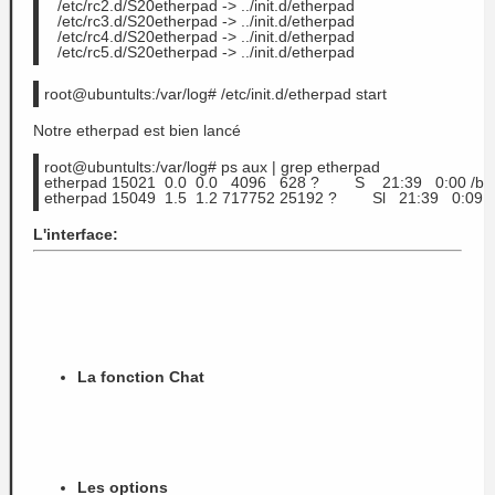
   /etc/rc2.d/S20etherpad -> ../init.d/etherpad 
   /etc/rc3.d/S20etherpad -> ../init.d/etherpad
   /etc/rc4.d/S20etherpad -> ../init.d/etherpad
   /etc/rc5.d/S20etherpad -> ../init.d/etherpad
root@ubuntults:/var/log# /etc/init.d/etherpad start
Notre etherpad est bien lancé
root@ubuntults:/var/log# ps aux | grep etherpad
etherpad 15021  0.0  0.0   4096   628 ?        S    21:39   0:00 /b
etherpad 15049  1.5  1.2 717752 25192 ?        Sl   21:39   0:09 
L'interface:
La fonction Chat
Les options