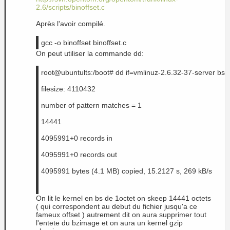
2.6/scripts/binoffset.c
Après l'avoir compilé.
gcc -o binoffset binoffset.c
On peut utiliser la commande dd:
root@ubuntults:/boot# dd if=vmlinuz-2.6.32-37-server bs=
filesize: 4110432
number of pattern matches = 1
14441
4095991+0 records in
4095991+0 records out
4095991 bytes (4.1 MB) copied, 15.2127 s, 269 kB/s
On lit le kernel en bs de 1octet on skeep 14441 octets
( qui correspondent au debut du fichier jusqu'a ce
fameux offset ) autrement dit on aura supprimer tout
l'entete du bzimage et on aura un kernel gzip