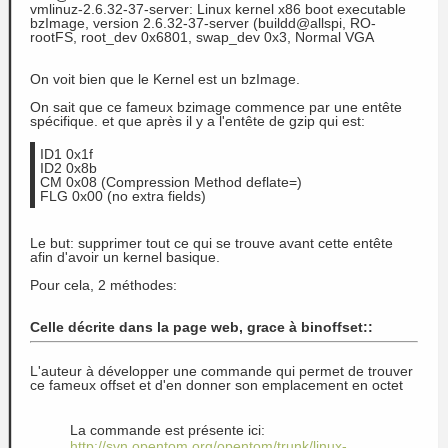
vmlinuz-2.6.32-37-server: Linux kernel x86 boot executable
bzImage, version 2.6.32-37-server (buildd@allspi, RO-
rootFS, root_dev 0x6801, swap_dev 0x3, Normal VGA
On voit bien que le Kernel est un bzImage.
On sait que ce fameux bzimage commence par une entête
spécifique. et que après il y a l'entête de gzip qui est:
ID1 0x1f
ID2 0x8b
CM 0x08 (Compression Method deflate=)
FLG 0x00 (no extra fields)
Le but: supprimer tout ce qui se trouve avant cette entête
afin d'avoir un kernel basique.
Pour cela, 2 méthodes:
Celle décrite dans la page web, grace à binoffset:
:
L'auteur à développer une commande qui permet de trouver
ce fameux offset et d'en donner son emplacement en octet
La commande est présente ici:
http://svn.opentom.org/opentom/trunk/linux-