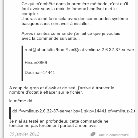
Ce qui m'embête dans la première méthode, c'est qu'il
faut avoir sous la main le fameux binoffset.c et le
compiler...
J'aurais aimé faire cela avec des commandes système
basiques sans rien avoir à installer...
Après maintes commande j'ai fait ce que je voulais
avec la commande suivante...
root@ubuntults:/boot# a=$(cat vmlinuz-2.6.32-37-server | xxd
Hexa=3869
Decimal=14441
A coup de grep et d'awk et de sed, j'arrive à trouver le
nombre d'octet à effacer sur le fichier.
le même dd:
dd if=vmlinuz-2.6.32-37-server bs=1 skip=14441 of=vmlinuz-2.
Je n'ai as testé en profondeur, cette commande ne
fonctionne pas forcément partout à mon avis.
30 janvier 2012
Aucun commentaire