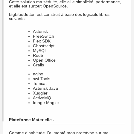
Cette solution ma séduite, elle allie simplicité, performance,
et elle est surtout OpenSource.
BigBlueButton est construit à base des logiciels libres
suivants :
Asterisk
FreeSwitch
Flex SDK
Ghostscript
MySQL
Red5
Open Office
Grails
nginx
swf Tools
Tomcat
Asterisk Java
Xuggler
ActiveMQ
Image Magick
Plateforme Materielle :
Comme d'habitude, j'ai monté mon prototype sur ma