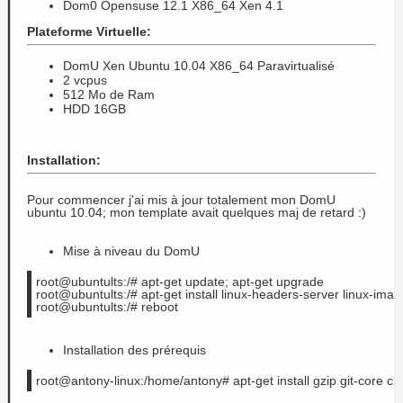
Dom0 Opensuse 12.1 X86_64 Xen 4.1
Plateforme Virtuelle:
DomU Xen Ubuntu 10.04 X86_64 Paravirtualisé
2 vcpus
512 Mo de Ram
HDD 16GB
Installation:
Pour commencer j'ai mis à jour totalement mon DomU
ubuntu 10.04; mon template avait quelques maj de retard :)
Mise à niveau du DomU
root@ubuntults:/# apt-get update; apt-get upgrade
root@ubuntults:/# apt-get install linux-headers-server linux-imag
root@ubuntults:/# reboot
Installation des prérequis
root@antony-linux:/home/antony# apt-get install gzip git-core cur