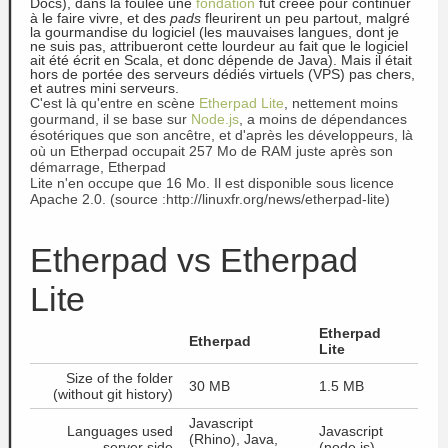
Docs), dans la foulée une
fondation
fut créée pour continuer
à le faire vivre, et des
pads
fleurirent un peu partout, malgré
la gourmandise du logiciel (les mauvaises langues, dont je
ne suis pas, attribueront cette lourdeur au fait que le logiciel
ait été écrit en Scala, et donc dépende de Java). Mais il était
hors de portée des serveurs dédiés virtuels (VPS) pas chers,
et autres mini serveurs.
C'est là qu'entre en scène
Etherpad Lite
, nettement moins
gourmand, il se base sur
Node.js
, a moins de dépendances
ésotériques que son ancêtre, et d'après les développeurs, là
où un Etherpad occupait 257 Mo de RAM juste après son
démarrage, Etherpad
Lite n'en occupe que 16 Mo. Il est disponible sous licence
Apache 2.0. (source :http://linuxfr.org/news/etherpad-lite)
Etherpad vs Etherpad
Lite
Etherpad
Etherpad
Lite
Size of the folder
30 MB
1.5 MB
(without git history)
Javascript
Languages used
Javascript
(Rhino), Java,
server side
(node.js)