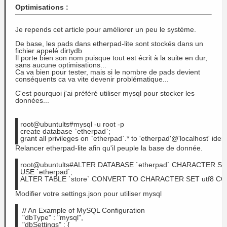
Optimisations
:
Je repends cet article pour améliorer un peu le système.
De base, les pads dans etherpad-lite sont stockés dans un
fichier appelé dirtydb
Il porte bien son nom puisque tout est écrit à la suite en dur,
sans aucune optimisations...
Ca va bien pour tester, mais si le nombre de pads devient
conséquents ca va vite devenir problématique...
C'est pourquoi j'ai préféré utiliser mysql pour stocker les
données...
root@ubuntults#
mysql -u root -p
create database `etherpad`;
grant all privileges on `etherpad`.* to 'etherpad'@'localhost' ident
Relancer etherpad-lite afin qu'il peuple la base de donnée.
root@ubuntults#
ALTER DATABASE `etherpad` CHARACTER SET 
USE `etherpad`;
ALTER TABLE `store` CONVERT TO CHARACTER SET utf8 COL
Modifier votre settings.json pour utiliser mysql
 // An Example of MySQL Configuration
 "dbType" : "mysql",
 "dbSettings" : {