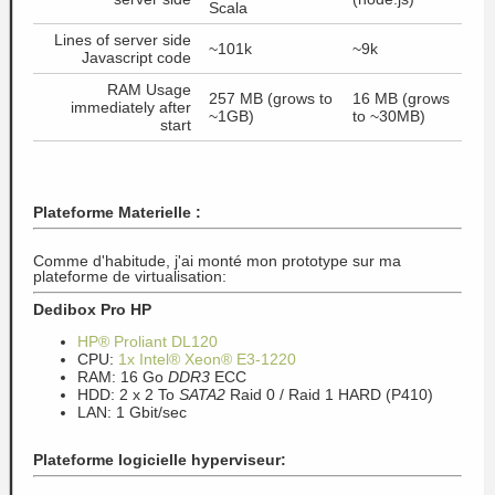
Scala
Lines of server side
~101k
~9k
Javascript code
RAM Usage
257 MB (grows to
16 MB (grows
immediately after
~1GB)
to ~30MB)
start
Plateforme Materielle :
Comme d'habitude, j'ai monté mon prototype sur ma
plateforme de virtualisation:
Dedibox Pro HP
HP® Proliant DL120
CPU:
1x Intel® Xeon® E3-1220
RAM: 16 Go
DDR3
ECC
HDD: 2 x 2 To
SATA2
Raid 0 / Raid 1 HARD (P410)
LAN: 1 Gbit/sec
Plateforme logicielle hyperviseur: