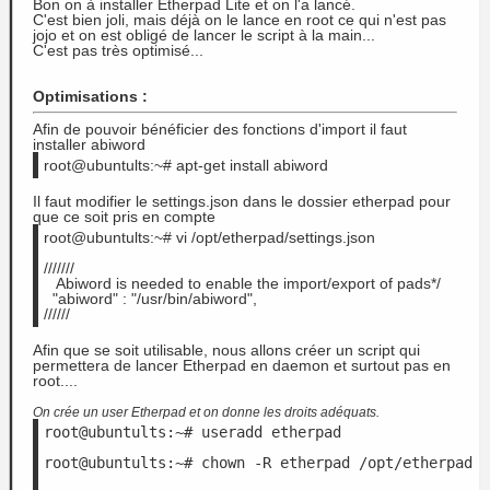
Bon on à installer Etherpad Lite et on l'a lancé.
C'est bien joli, mais déjà on le lance en root ce qui n'est pas
jojo et on est obligé de lancer le script à la main...
C'est pas très optimisé...
Optimisations :
Afin de pouvoir bénéficier des fonctions d'import il faut
installer abiword
root@ubuntults:~# apt-get install abiword
Il faut modifier le settings.json dans le dossier etherpad pour
que ce soit pris en compte
root@ubuntults:~# vi /opt/etherpad/settings.json
///////
   Abiword is needed to enable the import/export of pads*/
  "abiword" : "/usr/bin/abiword",
//////
Afin que se soit utilisable, nous allons créer un script qui
permettera de lancer Etherpad en daemon et surtout pas en
root....
On crée un user Etherpad et on donne les droits adéquats.
root@ubuntults:~# useradd etherpad
root@ubuntults:~# chown -R etherpad /opt/etherpad