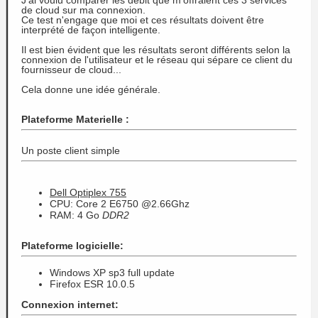
J'ai voulu comparer les débit que m'offraient ces 3 services
de cloud sur ma connexion.
Ce test n'engage que moi et ces résultats doivent être
interprété de façon intelligente.
Il est bien évident que les résultats seront différents selon la
connexion de l'utilisateur et le réseau qui sépare ce client du
fournisseur de cloud...
Cela donne une idée générale.
Plateforme Materielle :
Un poste client simple
Dell Optiplex 755
CPU: Core 2 E6750 @2.66Ghz
RAM: 4 Go
DDR2
Plateforme logicielle:
Windows XP sp3 full update
Firefox ESR 10.0.5
Connexion internet: