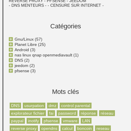
REVERSE PROXY - PFSENSE - JEEDOM
- DNS MENTEURS - - CENSURE SUR INTERNET -
Catégories
Gnu/Linux
(57)
Planet Libre
(25)
Android
(3)
nas linux qnap openmediavault
(1)
DNS
(2)
jeedom
(2)
pfsense
(3)
Mots clés
DNS
usurpation
dmz
control parental
explorateur fichier
fai
password
réponse
réseau
paypal
inotify
pfsense
vmware
LAN
reverse proxy
opendns
calcul
boncoin
reseau