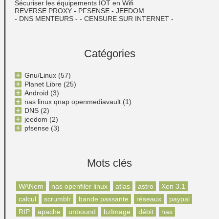
Sécuriser les équipements IOT en Wifi
REVERSE PROXY - PFSENSE - JEEDOM
- DNS MENTEURS - - CENSURE SUR INTERNET -
Catégories
Gnu/Linux
(57)
Planet Libre
(25)
Android
(3)
nas linux qnap openmediavault
(1)
DNS
(2)
jeedom
(2)
pfsense
(3)
Mots clés
WANem
nas openfiler linux
atlas
astro
Xen 3.1
calcul
scrumblr
bande passante
réseaux
paypal
RIP
apache
unbound
bzImage
débit
nas