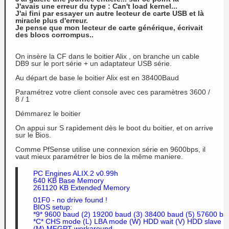
J'avais une erreur du type : Can't load kernel...
J'ai fini par essayer un autre lecteur de carte USB et là
miracle plus d'erreur.
Je pense que mon lecteur de carte générique, écrivait
des blocs corrompus..
On insère la CF dans le boitier Alix , on branche un cable
DB9 sur le port série + un adaptateur USB série.
Au départ de base le boitier Alix est en 38400Baud
Paramétrez votre client console avec ces paramètres 3600 /
8 / 1
Démmarez le boitier
On appui sur S rapidement dès le boot du boitier, et on arrive
sur le Bios.
Comme PfSense utilise une connexion série en 9600bps, il
vaut mieux paramétrer le bios de la même maniere.
PC Engines ALIX.2 v0.99h
640 KB Base Memory
261120 KB Extended Memory
01F0 - no drive found !
BIOS setup:
*9* 9600 baud (2) 19200 baud (3) 38400 baud (5) 57600 ba
*C* CHS mode (L) LBA mode 
(W)
 HDD wait (V) HDD slave 
(M) MFGPT workaround