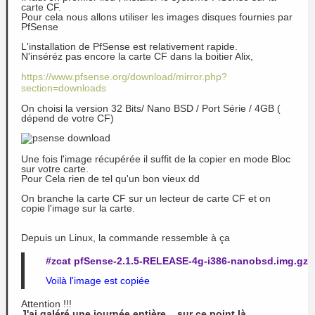
carte CF.
Pour cela nous allons utiliser les images disques fournies par
PfSense
L'installation de PfSense est relativement rapide.
N'inséréz pas encore la carte CF dans la boitier Alix,
https://www.pfsense.org/download/mirror.php?
section=downloads
On choisi la version 32 Bits/ Nano BSD / Port Série / 4GB (
dépend de votre CF)
Une fois l'image récupérée il suffit de la copier en mode Bloc
sur votre carte.
Pour Cela rien de tel qu'un bon vieux dd
On branche la carte CF sur un lecteur de carte CF et on
copie l'image sur la carte.
Depuis un Linux, la commande ressemble à ça
#zcat pfSense-2.1.5-RELEASE-4g-i386-nanobsd.img.gz |
Voilà l'image est copiée
Attention !!!
J'ai galéré une journée entière... sur ce point là