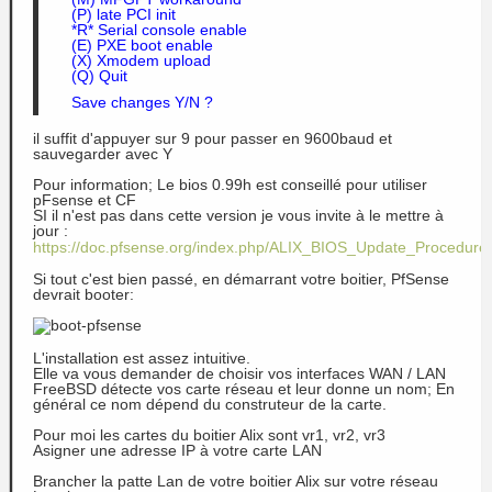
(P) late PCI init
*R* Serial console enable 
(E) PXE boot enable 
(X) Xmodem upload 
(Q) Quit
Save changes Y/N ?
il suffit d'appuyer sur 9 pour passer en 9600baud et
sauvegarder avec Y
Pour information; Le bios 0.99h est conseillé pour utiliser
pFsense et CF
SI il n'est pas dans cette version je vous invite à le mettre à
jour :
https://doc.pfsense.org/index.php/ALIX_BIOS_Update_Procedure
Si tout c'est bien passé, en démarrant votre boitier, PfSense
devrait booter:
L'installation est assez intuitive.
Elle va vous demander de choisir vos interfaces WAN / LAN
FreeBSD détecte vos carte réseau et leur donne un nom; En
général ce nom dépend du construteur de la carte.
Pour moi les cartes du boitier Alix sont vr1, vr2, vr3
Asigner une adresse IP à votre carte LAN
Brancher la patte Lan de votre boitier Alix sur votre réseau