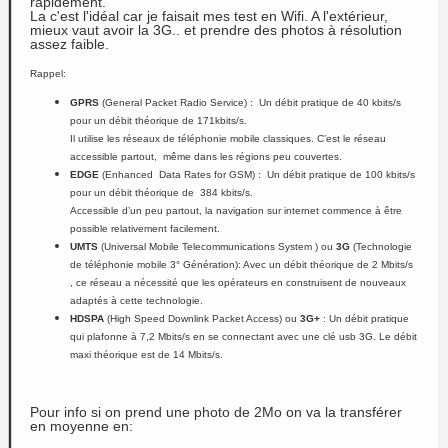
rapidement.
La c'est l'idéal car je faisait mes test en Wifi. A l'extérieur,
mieux vaut avoir la 3G.. et prendre des photos à résolution
assez faible.
Rappel:
GPRS
(General Packet Radio Service) : Un débit pratique de 40 kbits/s
pour un débit théorique de 171kbits/s.
Il utilise les réseaux de téléphonie mobile classiques. C’est le réseau
accessible partout, même dans les régions peu couvertes.
EDGE
(Enhanced Data Rates for GSM) : Un débit pratique de 100 kbits/s
pour un débit théorique de 384 kbits/s.
Accessible d’un peu partout, la navigation sur internet commence à être
possible relativement facilement.
UMTS
(Universal Mobile Telecommunications System ) ou
3G
(Technologie
de téléphonie mobile 3° Génération): Avec un débit théorique de 2 Mbits/s
, ce réseau a nécessité que les opérateurs en construisent de nouveaux
adaptés à cette technologie.
HDSPA
(High Speed Downlink Packet Access) ou
3G+
: Un débit pratique
qui plafonne à 7,2 Mbits/s en se connectant avec une clé usb 3G. Le débit
maxi théorique est de 14 Mbits/s.
Pour info si on prend une photo de 2Mo on va la transférer
en moyenne en: