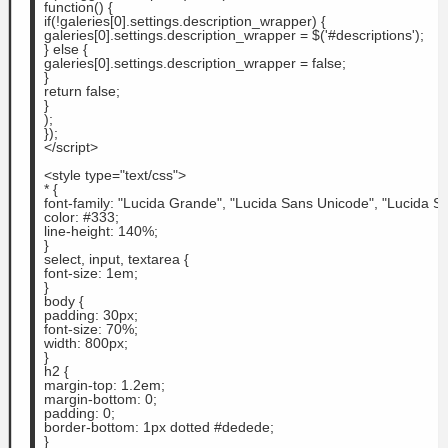
 function() {
 if(!galeries[0].settings.description_wrapper) {
 galeries[0].settings.description_wrapper = $('#descriptions');
 } else {
 galeries[0].settings.description_wrapper = false;
 }
 return false;
 }
 );
 });
 </script>
 <style type="text/css">
 * {
 font-family: "Lucida Grande", "Lucida Sans Unicode", "Lucida San
 color: #333;
 line-height: 140%;
 }
 select, input, textarea {
 font-size: 1em;
 }
 body {
 padding: 30px;
 font-size: 70%;
 width: 800px;
 }
 h2 {
 margin-top: 1.2em;
 margin-bottom: 0;
 padding: 0;
 border-bottom: 1px dotted #dedede;
 }