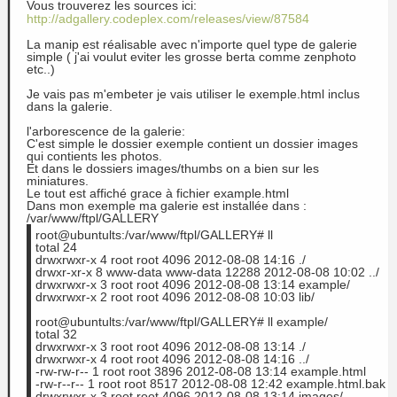
Vous trouverez les sources ici:
http://adgallery.codeplex.com/releases/view/87584
La manip est réalisable avec n'importe quel type de galerie
simple ( j'ai voulut eviter les grosse berta comme zenphoto
etc..)
Je vais pas m'embeter je vais utiliser le exemple.html inclus
dans la galerie.
l'arborescence de la galerie:
C'est simple le dossier exemple contient un dossier images
qui contients les photos.
Et dans le dossiers images/thumbs on a bien sur les
miniatures.
Le tout est affiché grace à fichier example.html
Dans mon exemple ma galerie est installée dans :
/var/www/ftpl/GALLERY
root@ubuntults:/var/www/ftpl/GALLERY# ll
total 24
drwxrwxr-x 4 root root 4096 2012-08-08 14:16 ./
drwxr-xr-x 8 www-data www-data 12288 2012-08-08 10:02 ../
drwxrwxr-x 3 root root 4096 2012-08-08 13:14 example/
drwxrwxr-x 2 root root 4096 2012-08-08 10:03 lib/
root@ubuntults:/var/www/ftpl/GALLERY# ll example/
total 32
drwxrwxr-x 3 root root 4096 2012-08-08 13:14 ./
drwxrwxr-x 4 root root 4096 2012-08-08 14:16 ../
-rw-rw-r-- 1 root root 3896 2012-08-08 13:14 example.html
-rw-r--r-- 1 root root 8517 2012-08-08 12:42 example.html.bak
drwxrwxr-x 3 root root 4096 2012-08-08 13:14 images/