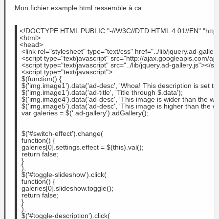
Mon fichier example.html ressemble à ca:
<!DOCTYPE HTML PUBLIC "-//W3C//DTD HTML 4.01//EN" "http://
<html>
<head>
 <link rel="stylesheet" type="text/css" href="../lib/jquery.ad-galler
 <script type="text/javascript" src="http://ajax.googleapis.com/aja
 <script type="text/javascript" src="../lib/jquery.ad-gallery.js"></sc
 <script type="text/javascript">
 $(function() {
 $('img.image1').data('ad-desc', 'Whoa! This description is se
 $('img.image1').data('ad-title', 'Title through $.data');
 $('img.image4').data('ad-desc', 'This image is wider than the wr
 $('img.image5').data('ad-desc', 'This image is higher than the w
 var galeries = $('.ad-gallery').adGallery();
 $('#switch-effect').change(
 function() {
 galeries[0].settings.effect = $(this).val();
 return false;
 }
 );
 $('#toggle-slideshow').click(
 function() {
 galeries[0].slideshow.toggle();
 return false;
 }
 );
 $('#toggle-description').click(