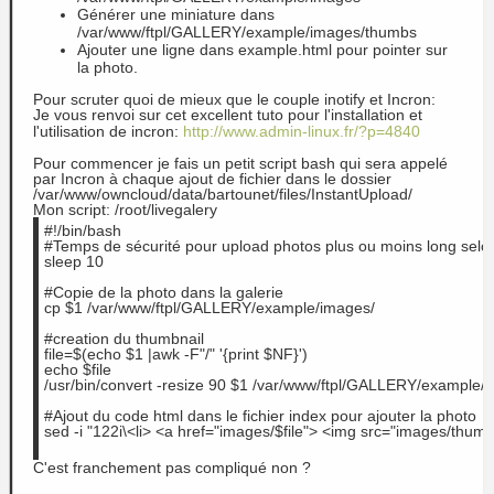
Générer une miniature dans
/var/www/ftpl/GALLERY/example/images/thumbs
Ajouter une ligne dans example.html pour pointer sur
la photo.
Pour scruter quoi de mieux que le couple inotify et Incron:
Je vous renvoi sur cet excellent tuto pour l'installation et
l'utilisation de incron:
http://www.admin-linux.fr/?p=4840
Pour commencer je fais un petit script bash qui sera appelé
par Incron à chaque ajout de fichier dans le dossier
/var/www/owncloud/data/bartounet/files/InstantUpload/
Mon script: /root/livegalery
#!/bin/bash
#Temps de sécurité pour upload photos plus ou moins long selon 
sleep 10
#Copie de la photo dans la galerie
cp $1 /var/www/ftpl/GALLERY/example/images/
#creation du thumbnail
file=$(echo $1 |awk -F"/" '{print $NF}')
echo $file
/usr/bin/convert -resize 90 $1 /var/www/ftpl/GALLERY/example/
#Ajout du code html dans le fichier index pour ajouter la photo
sed -i "122i\<li> <a href="images/$file"> <img src="images/thu
C'est franchement pas compliqué non ?